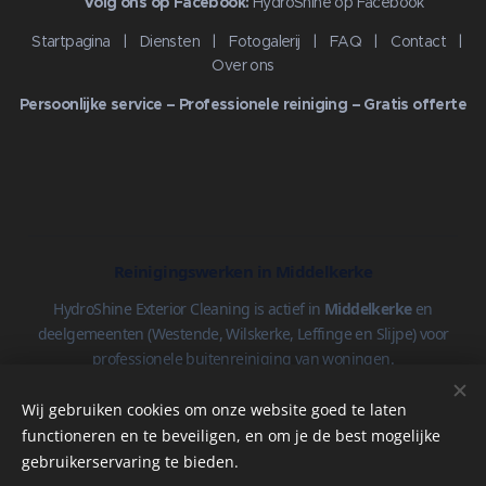
🔗
Volg ons op Facebook:
HydroShine op Facebook
Startpagina
|
Diensten
|
Fotogalerij
|
FAQ
|
Contact
|
Over ons
Persoonlijke service – Professionele reiniging – Gratis offerte
Reinigingswerken in Middelkerke
HydroShine Exterior Cleaning is actief in
Middelkerke
en
deelgemeenten (Westende, Wilskerke, Leffinge en Slijpe) voor
professionele buitenreiniging van woningen.
Gevelreiniging
·
Dakreiniging
·
Zonnepanelen reinigen
·
Oprit
Wij gebruiken cookies om onze website goed te laten
& terras
·
Dakgoten
functioneren en te beveiligen, en om je de best mogelijke
gebruikerservaring te bieden.