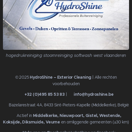
hogedrukreiniging stoomreiniging softwash west vlaanderen
© 2025
HydroShine – Exterior Cleaning
| Alle rechten
voorbehouden
📞
+32 (0)495 85 53 83
| ✉️
info@hydroshine.be
📍 Bazelarestraat 4A, 8433 Sint-Pieters-Kapelle (Middelkerke), België
🌍 Actief in
Middelkerke, Nieuwpoort, Gistel, Westende,
Koksijde, Diksmuide, Veurne
en omliggende gemeenten (±30 km)