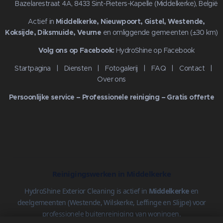
📍 Bazelarestraat 4A, 8433 Sint-Pieters-Kapelle (Middelkerke), België
🌍 Actief in
Middelkerke, Nieuwpoort, Gistel, Westende,
Koksijde, Diksmuide, Veurne
en omliggende gemeenten (±30 km)
🔗
Volg ons op Facebook:
HydroShine op Facebook
Startpagina
|
Diensten
|
Fotogalerij
|
FAQ
|
Contact
|
Over ons
Persoonlijke service – Professionele reiniging – Gratis offerte
Reinigingswerken in Middelkerke
HydroShine Exterior Cleaning is actief in
Middelkerke
en
deelgemeenten (Westende, Wilskerke, Leffinge en Slijpe) voor
professionele buitenreiniging van woningen.