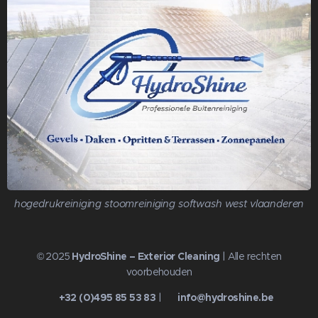
hogedrukreiniging stoomreiniging softwash west vlaanderen
© 2025
HydroShine – Exterior Cleaning
| Alle rechten
voorbehouden
📞
+32 (0)495 85 53 83
| ✉️
info@hydroshine.be