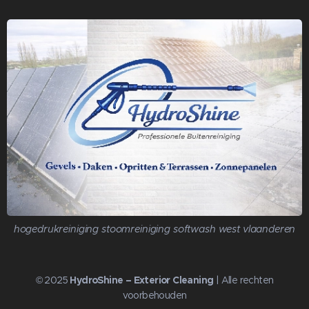
hogedrukreiniging stoomreiniging softwash west vlaanderen
© 2025
HydroShine – Exterior Cleaning
| Alle rechten
voorbehouden