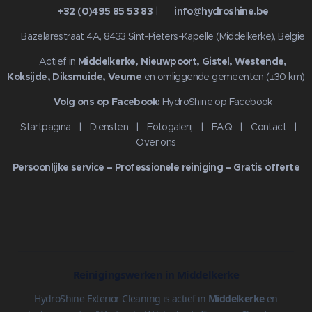
📞
+32 (0)495 85 53 83
| ✉️
info@hydroshine.be
📍 Bazelarestraat 4A, 8433 Sint-Pieters-Kapelle (Middelkerke), België
🌍 Actief in
Middelkerke, Nieuwpoort, Gistel, Westende,
Koksijde, Diksmuide, Veurne
en omliggende gemeenten (±30 km)
🔗
Volg ons op Facebook:
HydroShine op Facebook
Startpagina
|
Diensten
|
Fotogalerij
|
FAQ
|
Contact
|
Over ons
Persoonlijke service – Professionele reiniging – Gratis offerte
Reinigingswerken in Middelkerke
HydroShine Exterior Cleaning is actief in
Middelkerke
en